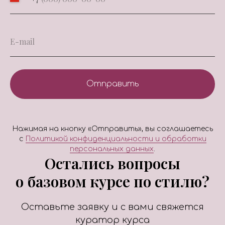
Отправить
Нажимая на кнопку «Отправить», вы соглашаетесь
с
Политикой конфиденциальности и обработки
персональных данных
.
Остались вопросы
Начать базовый курс по
стилю можно в удобное
о базовом курсе по стилю?
для вас время или
по расписанию с 15
Оставьте заявку и с вами свяжется
августа
При оплате сразу
куратор курса